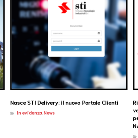
Nasce STI Delivery: il nuovo Portale Clienti
R
v
In evidenza
News
,
p
N