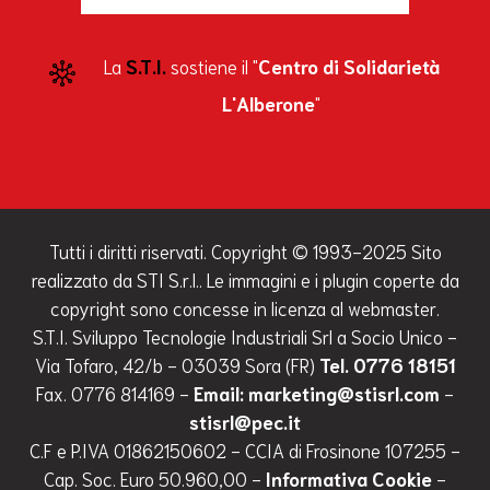
La
S.T.I.
sostiene il "
Centro di Solidarietà
L'Alberone
"
Tutti i diritti riservati. Copyright © 1993-2025 Sito
realizzato da STI S.r.l.. Le immagini e i plugin coperte da
copyright sono concesse in licenza al webmaster.
S.T.I. Sviluppo Tecnologie Industriali Srl a Socio Unico -
Via Tofaro, 42/b - 03039 Sora (FR)
Tel. 0776 18151
Fax. 0776 814169 -
Email: marketing@stisrl.com
-
stisrl@pec.it
C.F e P.IVA 01862150602 - CCIA di Frosinone 107255 -
Cap. Soc. Euro 50.960,00 -
Informativa Cookie
-