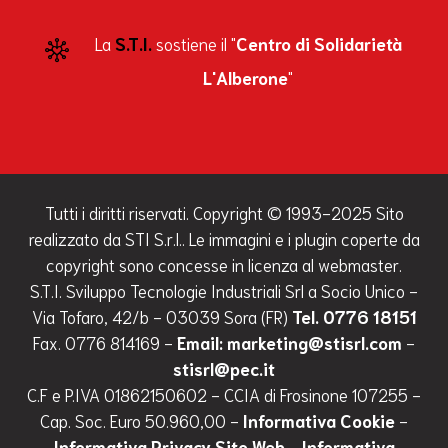
La
S.T.I.
sostiene il "
Centro di Solidarietà
L'Alberone
"
Tutti i diritti riservati. Copyright © 1993-2025 Sito
realizzato da STI S.r.l.. Le immagini e i plugin coperte da
copyright sono concesse in licenza al webmaster.
S.T.I. Sviluppo Tecnologie Industriali Srl a Socio Unico -
Via Tofaro, 42/b - 03039 Sora (FR)
Tel. 0776 18151
Fax. 0776 814169 -
Email: marketing@stisrl.com
-
stisrl@pec.it
C.F e P.IVA 01862150602 - CCIA di Frosinone 107255 -
Cap. Soc. Euro 50.960,00 -
Informativa Cookie
-
Informativa Privacy Sito Web
-
Informativa