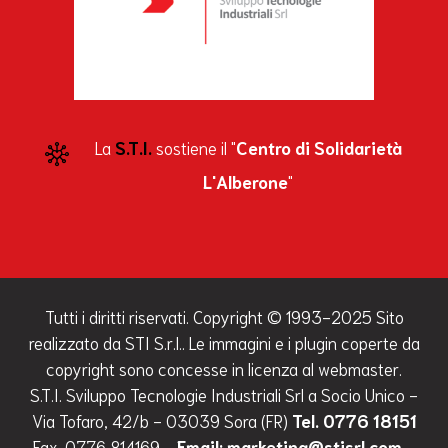
La
S.T.I.
sostiene il "
Centro di Solidarietà
L'Alberone
"
Tutti i diritti riservati. Copyright © 1993-2025 Sito
realizzato da STI S.r.l.. Le immagini e i plugin coperte da
copyright sono concesse in licenza al webmaster.
S.T.I. Sviluppo Tecnologie Industriali Srl a Socio Unico -
Via Tofaro, 42/b - 03039 Sora (FR)
Tel. 0776 18151
Fax. 0776 814169 -
Email: marketing@stisrl.com
-