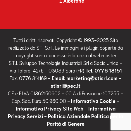
L'Alberone
"
Tutti i diritti riservati. Copyright © 1993-2025 Sito
realizzato da STI S.r.l.. Le immagini e i plugin coperte da
copyright sono concesse in licenza al webmaster.
S.T.I. Sviluppo Tecnologie Industriali Srl a Socio Unico -
Via Tofaro, 42/b - 03039 Sora (FR)
Tel. 0776 18151
Fax. 0776 814169 -
Email: marketing@stisrl.com
-
stisrl@pec.it
C.F e P.IVA 01862150602 - CCIA di Frosinone 107255 -
Cap. Soc. Euro 50.960,00 -
Informativa Cookie
-
Informativa Privacy Sito Web
-
Informativa
Privacy Servizi
-
Politica Aziendale
Politica per la
Parità di Genere