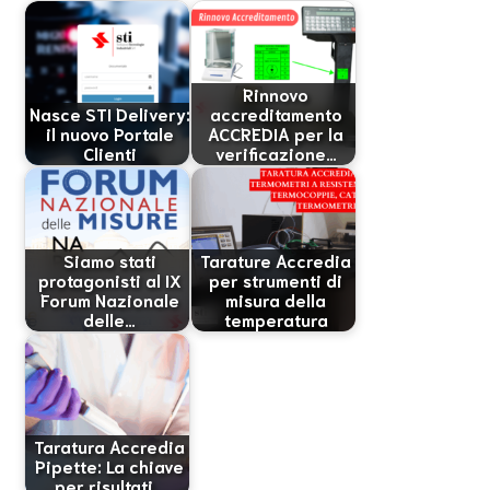
Rinnovo
Nasce STI Delivery:
accreditamento
il nuovo Portale
ACCREDIA per la
Clienti
verificazione…
Siamo stati
Tarature Accredia
protagonisti al IX
per strumenti di
Forum Nazionale
misura della
delle…
temperatura
Taratura Accredia
Pipette: La chiave
per risultati…